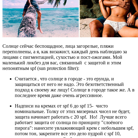
Солнце сейчас беспощадное, лица загорелые, пляжи
переполнены, а я, как визажист, каждый день наблюдаю за
лицами с пигментацией, сухостью и пост-ожогами. Мой
маленький ликбез для вас, связанный с защитой и этим
непонятным spf (sun protection filter):
Считается , что солнце в городе - это ерунда, и
защищаться от него не надо. Это безответственный
подход к своему же лицу! Солнце в городе такое же. А в
последнее время даже очень агрессивное.
Надписи на кремах от spf 6 до spf 15- чисто
номинальные. Толку от этих мизерных чисел не будет,
защита начинает работать с 20 spf. Но! Лучше всего
работает защита от солнца по принципу "слоёного
пирога": нанесите увлажняющий крем с небольшим spf,
потом тон, закрепите все это дело пудрой с spf 10,