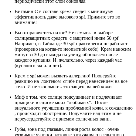
периодически этот слой обновляя.
Витамин С в составе крема сведет к минимуму
эффективность даже высокого spf. Примите это во
внимание!
Вы отправляетесь на юг? Нет смысла в выборе
солнцезащитных средств с защитной ниже 50 spf.
Например, в Тайланде 30 spf практически не работает
(проверено на когда-то неопытной себе). Крем наносим
минут за 30 до выхода на улицу, обновляем после
каждого купания. И, желательно, через каждый час
(купались вы или нет).
Крем с spf может вызвать аллергию! Проверяйте
реакцию на локтевом сгибе перед нанесением на все
тело. И не экономьте - это защита вашей кожи.
Миф о том, что солнце подсушивает и подлечивает
прыщики в списке моих "любимых". После
визуального улучшения проблемной кожи, к сожалению
, происходит обострение. Подумайте над этим и не
переусердствуйте с приемом солнечных ванн.
Губы, зона под глазами, линия роста волос - очень
уязвимые участки, которые заслуживают серьезного