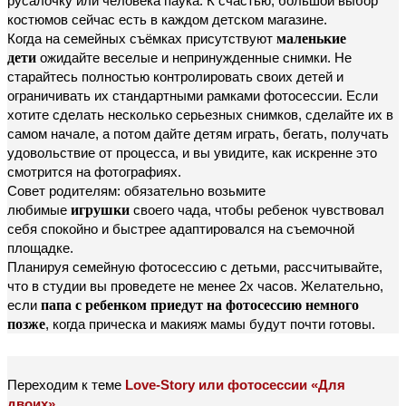
русалочку или человека паука. К счастью, большой выбор
костюмов сейчас есть в каждом детском магазине.
Когда на семейных съёмках присутствуют
маленькие
дети
ожидайте веселые и непринужденные снимки. Не
старайтесь полностью контролировать своих детей и
ограничивать их стандартными рамками фотосессии. Если
хотите сделать несколько серьезных снимков, сделайте их в
самом начале, а потом дайте детям играть, бегать, получать
удовольствие от процесса, и вы увидите, как искренне это
смотрится на фотографиях.
Совет родителям: обязательно возьмите
любимые
игрушки
своего чада, чтобы ребенок чувствовал
себя спокойно и быстрее адаптировался на съемочной
площадке.
Планируя семейную фотосессию с детьми, рассчитывайте,
что в студии вы проведете не менее 2х часов. Желательно,
если
папа с ребенком приедут на фотосессию немного
позже
, когда прическа и макияж мамы будут почти готовы.
Переходим к теме
Love-Story или фотосессии «Для
двоих»
.