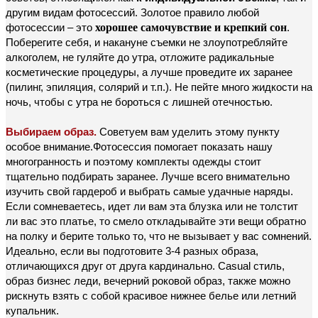
другим видам фотосессий.
Золотое правило любой
фотосессии – это
хорошее самочувствие и крепкий сон
.
Поберегите себя, и накануне съемки не злоупотребляйте
алкоголем, не гуляйте до утра, отложите радикальные
косметические процедуры, а лучше проведите их заранее
(пилинг, эпиляция, солярий и т.п.). Не пейте много жидкости на
ночь, чтобы с утра не бороться с лишней отечностью.
Выбираем образ.
Советуем вам уделить этому пункту
особое внимание.Фотосессия помогает показать нашу
многогранность и поэтому комплекты одежды стоит
тщательно подбирать заранее. Лучше всего внимательно
изучить свой гардероб и выбрать самые удачные наряды.
Если сомневаетесь, идет ли вам эта блузка или не толстит
ли вас это платье, то смело откладывайте эти вещи обратно
на полку и берите только то, что не вызывает у вас сомнений.
Идеально, если вы подготовите 3-4 разных образа,
отличающихся друг от друга кардинально. Casual стиль,
образ бизнес леди, вечерний роковой образ, также можно
рискнуть взять с собой красивое нижнее белье или летний
купальник.