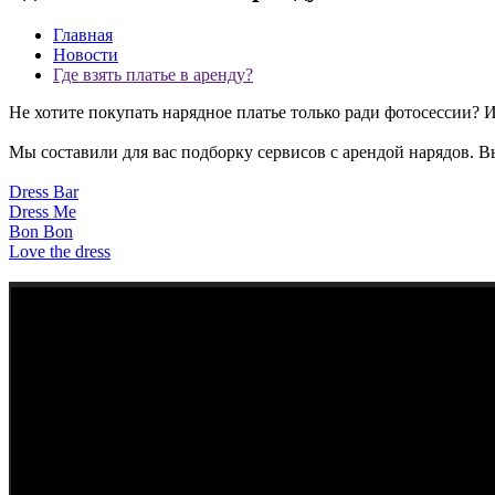
Главная
Новости
Где взять платье в аренду?
Не хотите покупать нарядное платье только ради фотосессии? И
Мы составили для вас подборку сервисов с арендой нарядов. 
Dress Bar
Dress Me
Bon
Bon
Love the dress